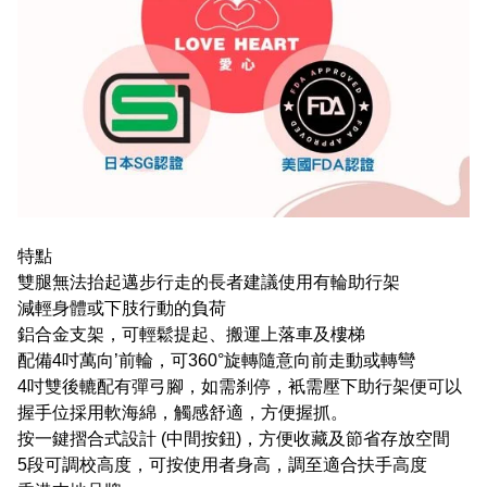
特點
雙腿無法抬起邁步行走的長者建議使用有輪助行架
減輕身體或下肢行動的負荷
鋁合金支架，可輕鬆提起、搬運上落車及樓梯
配備4吋萬向’前輪，可360°旋轉隨意向前走動或轉彎
4吋雙後轆配有彈弓腳，如需刹停，衹需壓下助行架便可以
握手位採用軟海綿，觸感舒適，方便握抓。
按一鍵摺合式設計 (中間按鈕)，方便收藏及節省存放空間
5段可調校高度，可按使用者身高，調至適合扶手高度