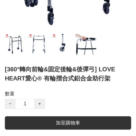
[360°轉向前輪&固定後輪&後彈弓] LOVE
HEART愛心® 有輪摺合式鋁合金助行架
數量
−
+
加至購物車