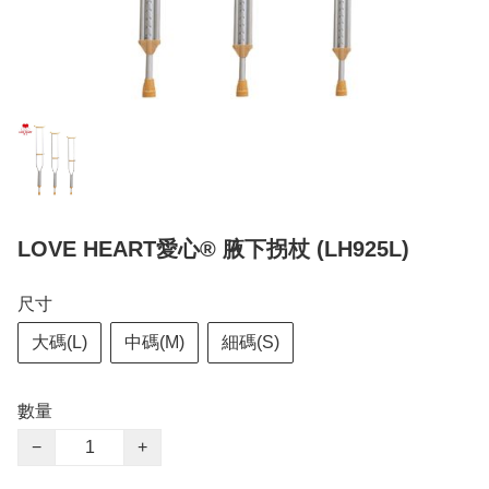
LOVE HEART愛心® 腋下拐杖 (LH925L)
尺寸
大碼(L)
中碼(M)
細碼(S)
數量
−
+