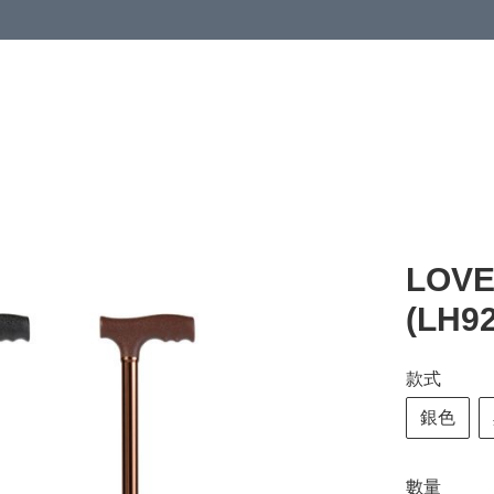
清潔與衞生
醫療器械
居家生活與醫護
運動與肌肉鍛鍊
LOV
(LH9
款式
銀色
數量