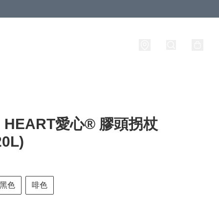
E HEART愛心® 膠頭拐杖
20L)
黑色
啡色