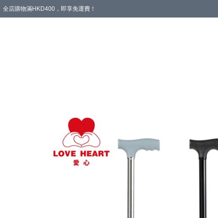
全店購物滿HKD400，即享免運費！
愛心專區
輪椅與助行
浴室輔助
飲食與營養
失禁護理