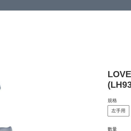
清潔與衞生
醫療器械
居家生活與醫護
運動與肌肉鍛鍊
LOV
(LH9
規格
左手用
數量