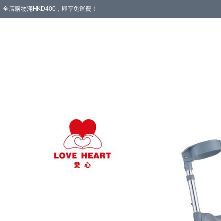
全店購物滿HKD400，即享免運費！
愛心專區
輪椅與助行
浴室輔助
飲食與營養
失禁護理