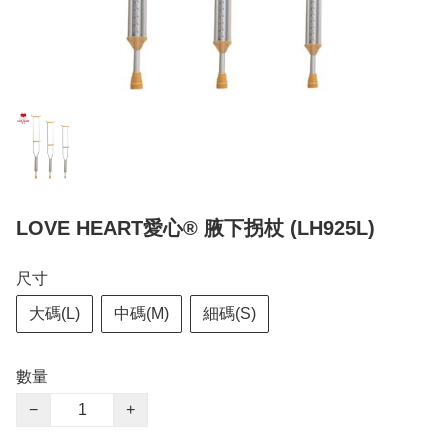
LOVE HEART愛心® 腋下拐杖 (LH925L)
尺寸
大碼(L)
中碼(M)
細碼(S)
數量
−
+