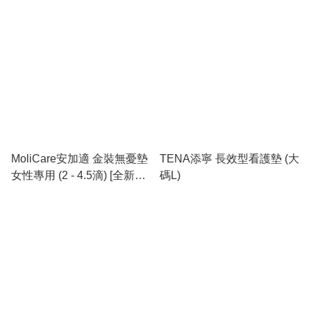
MoliCare安加適 金裝無憂墊
TENA添寧 長效型看護墊 (大
女性專用 (2 - 4.5滴) [全新包
碼L)
裝]