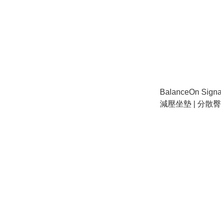
BalanceOn Sig
減壓坐墊 | 分散臀
確坐姿