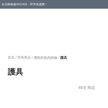
全店購物滿HKD400，即享免運費！
愛心專區
輪椅與助行
浴室輔助
飲食與營養
失禁護理
首頁
/
所有商品
/
/
運動與肌肉鍛鍊
護具
護具
46項 商品