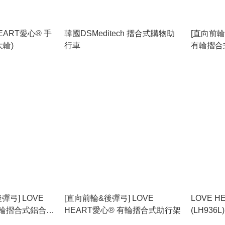
HEART愛心® 手
韓國DSMeditech 摺合式購物助
[直向前輪]
大輪)
行車
有輪摺合
彈弓] LOVE
[直向前輪&後彈弓] LOVE
LOVE 
有輪摺合式鋁合金
HEART愛心® 有輪摺合式助行架
(LH936L)