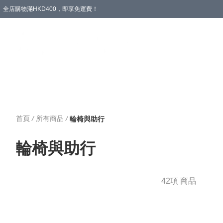
全店購物滿HKD400，即享免運費！
愛心專區
輪椅與助行
浴室輔助
飲食與營養
失禁護理
首頁
/
所有商品
/
輪椅與助行
輪椅與助行
42項 商品