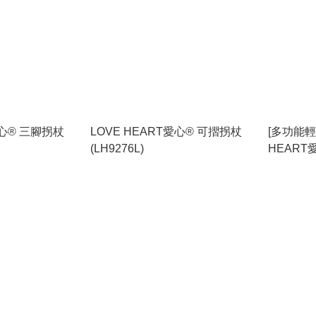
愛心® 三腳拐杖
LOVE HEART愛心® 可摺拐杖
[多功能輕
(LH9276L)
HEART
(細輪)