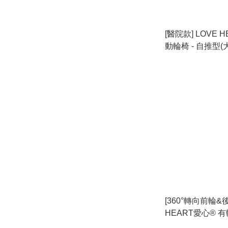
[醫院款] LOVE 
動輪椅 - 自推型(
[360°轉向前輪&後
HEART愛心® 
助行架