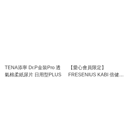
TENA添寧 Dr.P金裝Pro 透
【愛心會員限定】
氣棉柔紙尿片 日用型PLUS
FRESENIUS KABI 倍健纖
高能量纖維營養品 雲呢拿味
(到期日：2026年8月31日)