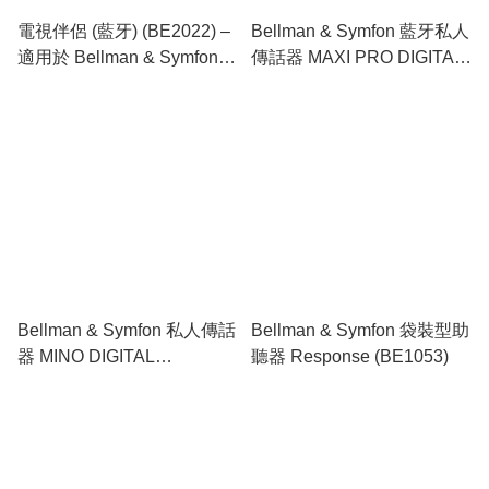
電視伴侶 (藍牙) (BE2022) –
Bellman & Symfon 藍牙私人
適用於 Bellman & Symfon
傳話器 MAXI PRO DIGITAL
Maxi Pro 傳話器
COMMUNICATION AID
(BE2021)
Bellman & Symfon 私人傳話
Bellman & Symfon 袋裝型助
器 MINO DIGITAL
聽器 Response (BE1053)
COMMUNICATION AID
(BE2030)