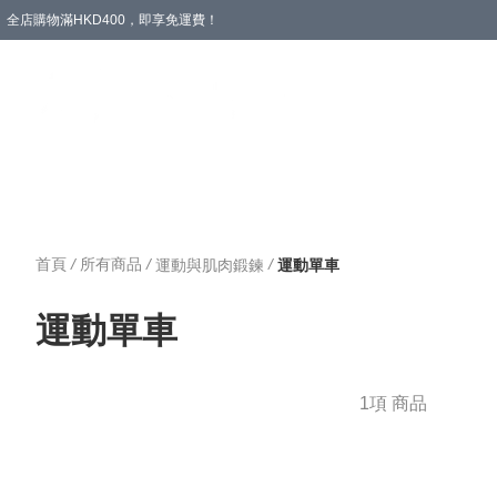
全店購物滿HKD400，即享免運費！
愛心專區
輪椅與助行
浴室輔助
飲食與營養
失禁護理
首頁
/
所有商品
/
/
運動與肌肉鍛鍊
運動單車
運動單車
1項 商品