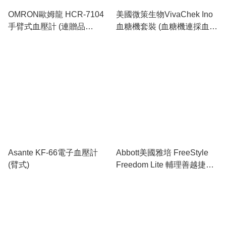
OMRON歐姆龍 HCR-7104
美國微策生物VivaChek Ino
手臂式血壓計 (連贈品
血糖機套裝 (血糖機連採血筆
OMRON歐姆龍 HV-F013 低
＋100片獨立包裝試紙＋100
週波治療器)
枝採血針)
Asante KF-66電子血壓計
Abbott美國雅培 FreeStyle
(臂式)
Freedom Lite 輔理善越捷型
血糖機套裝