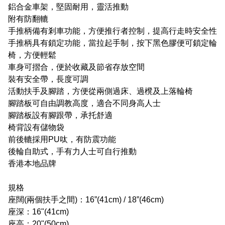
鋁合金車架，堅固耐用，靈活推動
附有防翻轆
手推柄備有剎車功能，方便推行者控制，提高行走時安全性
手推柄具有鎖定功能，當拉起手制，按下黑色膠便可鎖定輪
椅，方便輕鬆
車身可摺合，便於收藏及節省存放空間
裝有安全帶，長度可調
活動扶手及腳踏，方便從兩側過床、過櫈及上落輪椅
腳踏板可自由調教高度，適合不同身高人士
腳踏板設有腳跟帶，承托舒適
椅背設有儲物袋
前後轆採用PU呔，有防震功能
後輪自助式，手有力人士可自行推動
香港本地品牌
規格
座闊(兩個扶手之間)：
16”(41cm) / 18”(46cm)
座深：16"(41cm)
座高：20"(50cm)