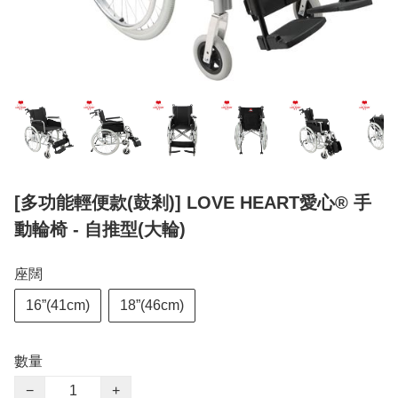
[多功能輕便款(鼓剎)] LOVE HEART愛心® 手
動輪椅 - 自推型(大輪)
座闊
16”(41cm)
18”(46cm)
數量
−
+