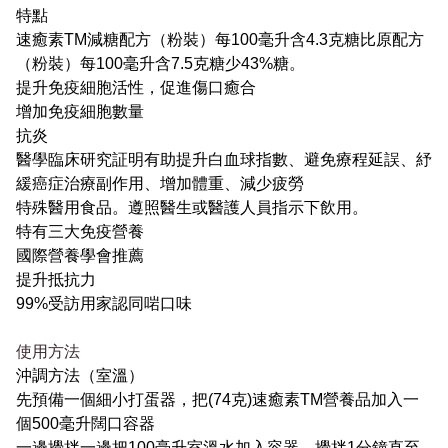
特點
速癒素TM減糖配方（粉裝）每100毫升含4.3克糖比原配方
（粉裝）每100毫升含7.5克糖少43%糖。
提升免疫細胞活性，促進傷口癒合
增加免疫細胞數量
抗炎
醫學臨床研究証明有助提升白血球指數、避免療程延誤、紓
緩癌症治療副作用、增加體重、減少疲勞
特殊醫用食品。遵照醫生或醫護人員指示下飲用。
特有三大免疫營養
國際營養學會推薦
提升抵抗力
99%受訪用家認同啱口味
使用方法
沖調方法（室溫）
先預備一個細小打蛋器，把(74克)速癒素TM營養品加入一
個500毫升闊口容器
一邊攪拌一邊把100毫升室溫水加入容器，攪拌1分鐘直至