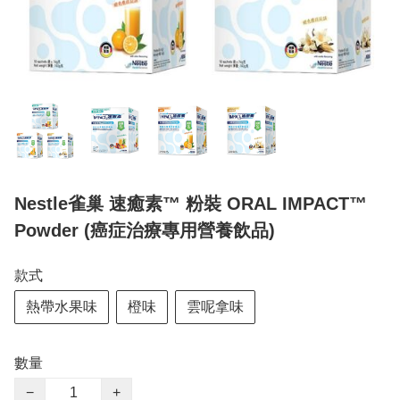
Nestle雀巢 速癒素™ 粉裝 ORAL IMPACT™
Powder (癌症治療專用營養飲品)
款式
熱帶水果味
橙味
雲呢拿味
數量
−
+