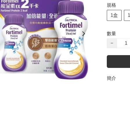
規格
1盒
數量
−
簡介