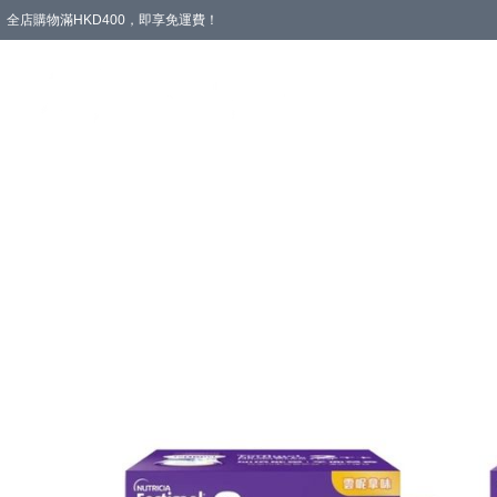
全店購物滿HKD400，即享免運費！
愛心專區
輪椅與助行
浴室輔助
飲食與營養
失禁護理