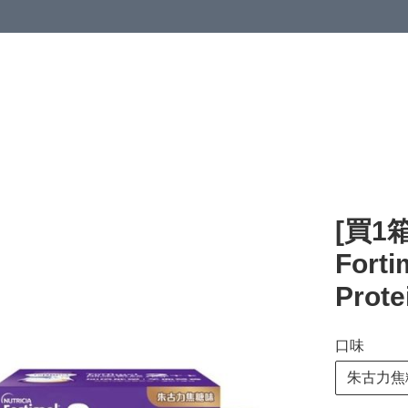
清潔與衞生
醫療器械
居家生活與醫護
運動與肌肉鍛鍊
[買1箱
Fort
Prote
口味
朱古力焦