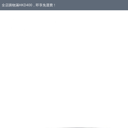
全店購物滿HKD400，即享免運費！
愛心專區
輪椅與助行
浴室輔助
飲食與營養
失禁護理