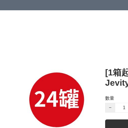
清潔與衞生
醫療器械
居家生活與醫護
運動與肌肉鍛鍊
[1箱
Jevi
數量
−