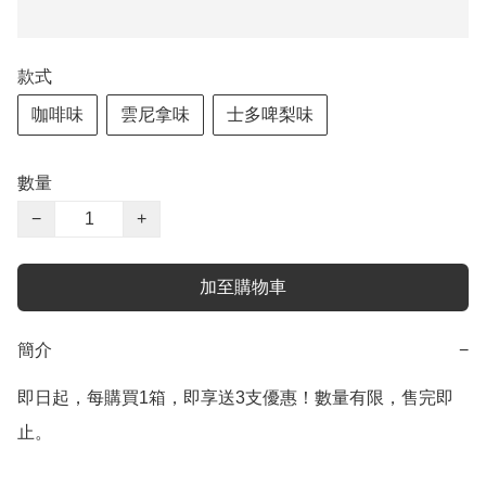
款式
咖啡味
雲尼拿味
士多啤梨味
數量
−
+
加至購物車
簡介
−
即日起，每購買1箱，即享送3支優惠！數量有限，售完即
止。