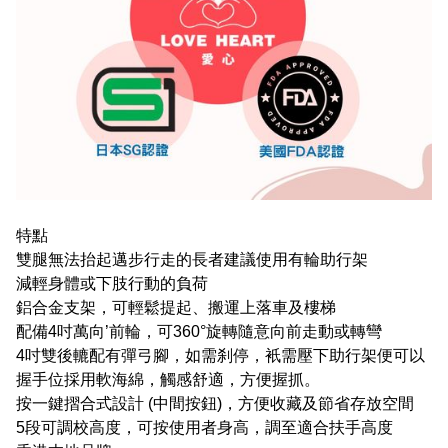
特點
雙腿無法抬起邁步行走的長者建議使用有輪助行架
減輕身體或下肢行動的負荷
鋁合金支架，可輕鬆提起、搬運上落車及樓梯
配備4吋萬向’前輪，可360°旋轉隨意向前走動或轉彎
4吋雙後轆配有彈弓腳，如需刹停，衹需壓下助行架便可以
握手位採用軟海綿，觸感舒適，方便握抓。
按一鍵摺合式設計 (中間按鈕)，方便收藏及節省存放空間
5段可調校高度，可按使用者身高，調至適合扶手高度