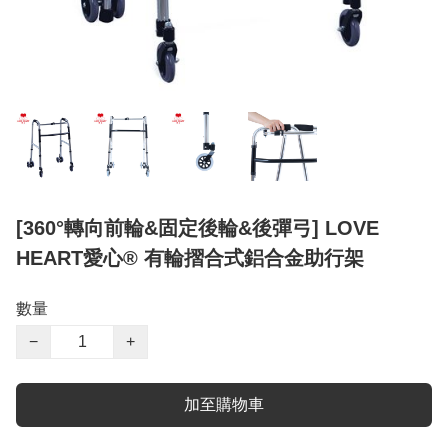
[360°轉向前輪&固定後輪&後彈弓] LOVE
HEART愛心® 有輪摺合式鋁合金助行架
數量
−
+
加至購物車