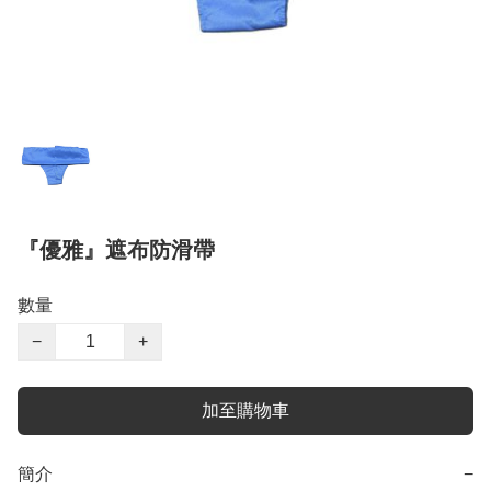
『優雅』遮布防滑帶
數量
−
+
加至購物車
簡介
−