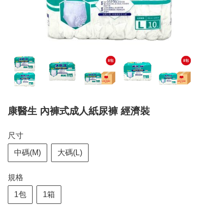
康醫生 內褲式成人紙尿褲 經濟裝
尺寸
中碼(M)
大碼(L)
規格
1包
1箱