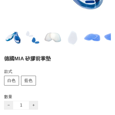
德國MIA 矽膠前掌墊
款式
白色
藍色
數量
−
+