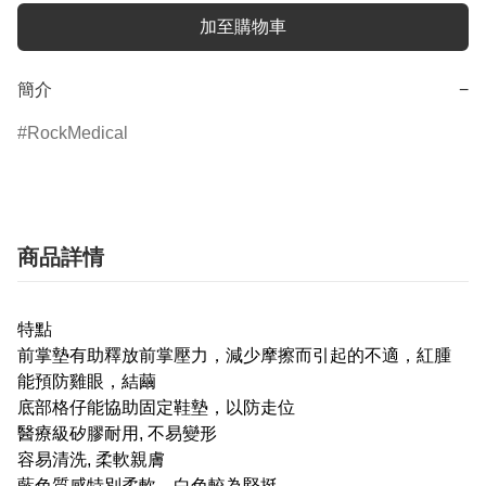
加至購物車
簡介
−
RockMedical
商品詳情
特點
前掌墊有助釋放前掌壓力，減少摩擦而引起的不適，紅腫
能預防雞眼，結繭
底部格仔能協助固定鞋墊，以防走位
醫療級矽膠耐用, 不易變形
容易清洗, 柔軟親膚
藍色質感特別柔軟，白色較為堅挺