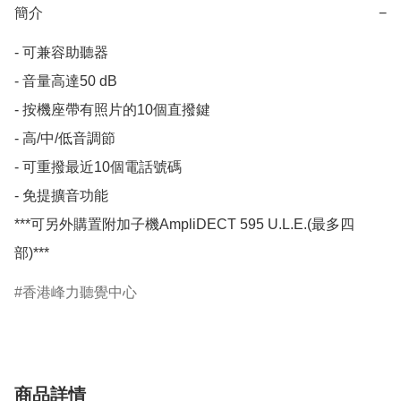
簡介
−
- 可兼容助聽器

- 音量高達50 dB

- 按機座帶有照片的10個直撥鍵

- 高/中/低音調節

- 可重撥最近10個電話號碼

- 免提擴音功能

***可另外購置附加子機AmpliDECT 595 U.L.E.(最多四
部)***
香港峰力聽覺中心
商品詳情