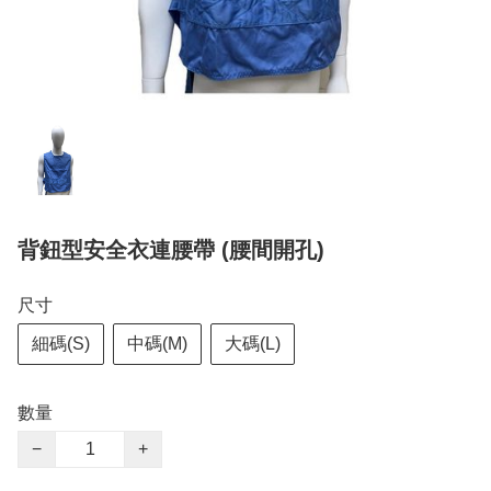
背鈕型安全衣連腰帶 (腰間開孔)
尺寸
細碼(S)
中碼(M)
大碼(L)
數量
−
+