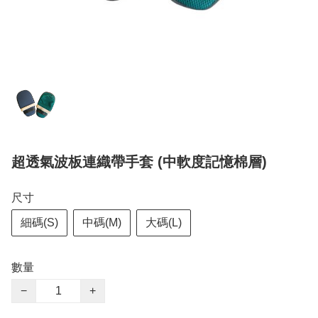
超透氣波板連織帶手套 (中軟度記憶棉層)
尺寸
細碼(S)
中碼(M)
大碼(L)
數量
−
+