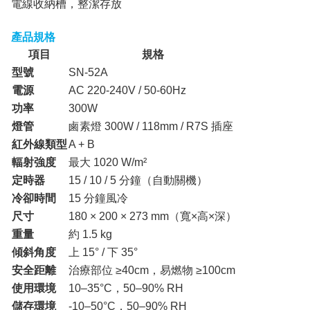
電線收納槽，整潔存放
產品規格
項目
規格
型號
SN-52A
電源
AC 220-240V / 50-60Hz
功率
300W
燈管
鹵素燈 300W / 118mm / R7S 插座
紅外線類型
A + B
輻射強度
最大 1020 W/m²
定時器
15 / 10 / 5 分鐘（自動關機）
冷卻時間
15 分鐘風冷
尺寸
180 × 200 × 273 mm（寬×高×深）
重量
約 1.5 kg
傾斜角度
上 15° / 下 35°
安全距離
治療部位 ≥40cm，易燃物 ≥100cm
使用環境
10–35°C，50–90% RH
儲存環境
-10–50°C，50–90% RH