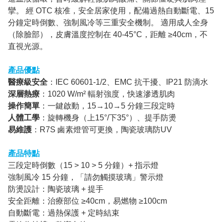
攣。 經 OTC 核准，安全居家使用，配備過熱自動斷電、15
分鐘定時倒數、強制風冷等三重安全機制。 適用成人全身
（除臉部），皮膚溫度控制在 40-45°C，距離 ≥40cm，不
直視光源。
產品優點
醫療級安全
：IEC 60601-1/2、EMC 抗干擾、IP21 防滴水
深層熱療
：1020 W/m² 輻射強度，快速滲透肌肉
操作簡單
：一鍵啟動，15→10→5 分鐘三段定時
人體工學
：旋轉機身（上15°/下35°）、提手防燙
易維護
：R7S 鹵素燈管可更換，陶瓷玻璃防UV
產品特點
三段定時倒數（15 > 10 > 5 分鐘）+ 指示燈
強制風冷 15 分鐘，「請勿觸摸玻璃」警示燈
防燙設計：陶瓷玻璃 + 提手
安全距離：治療部位 ≥40cm，易燃物 ≥100cm
自動斷電：過熱保護 + 定時結束