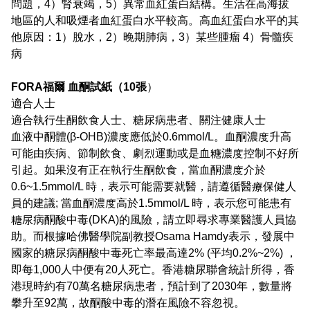
問題，4）腎衰竭，5）異常血紅蛋白結構。生活在高海拔
地區的人和吸煙者血紅蛋白水平較高。高血紅蛋白水平的其
他原因：1）脫水，2）晚期肺病，3）某些腫瘤 4）骨髓疾
病
FORA福爾 血酮試紙（10張
）
適合人士
適合執行生酮飲食人士、糖尿病患者、關注健康人士
血液中酮體(β‐OHB)濃度應低於0.6mmol/L。血酮濃度升高
可能由疾病、節制飲食、劇烈運動或是血糖濃度控制不好所
引起。如果沒有正在執行生酮飲食，當血酮濃度介於
0.6~1.5mmol/L 時，表示可能需要就醫，請遵循醫療保健人
員的建議; 當血酮濃度高於1.5mmol/L 時，表示您可能患有
糖尿病酮酸中毒(DKA)的風險，請立即尋求專業醫護人員協
助。而根據哈佛醫學院副教授Osama Hamdy表示，發展中
國家的糖尿病酮酸中毒死亡率最高達2% (平均0.2%~2%) ，
即每1,000人中便有20人死亡。香港糖尿聯會統計所得，香
港現時約有70萬名糖尿病患者，預計到了2030年，數量將
攀升至92萬，故酮酸中毒的潛在風險不容忽視。