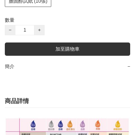
膽固醇試紙 (10張)
數量
−
+
加至購物車
簡介
−
商品詳情