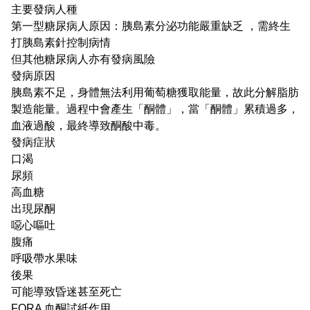
主要發病人種
第一型糖尿病人原因：胰島素分泌功能嚴重缺乏 ，需終生
打胰島素針控制病情
但其他糖尿病人亦有發病風險
發病原因
胰島素不足，身體無法利用葡萄糖獲取能量，故此分解脂肪
製造能量。過程中會產生「酮體」，當「酮體」累積過多，
血液過酸，最終導致酮酸中毒。
發病症狀
口渴
尿頻
高血糖
出現尿酮
噁心嘔吐
腹痛
呼吸帶水果味
後果
可能導致昏迷甚至死亡
FORA 血酮試紙作用