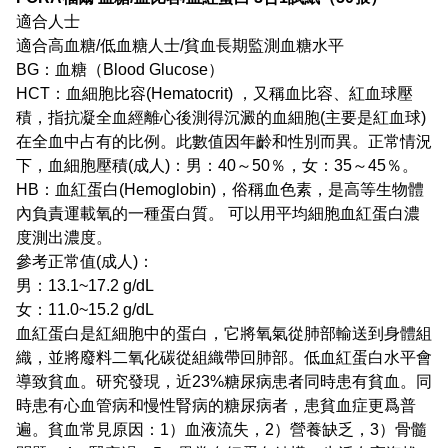
適合人士
適合高血糖/低血糖人士/貧血長期監測血糖水平
BG：血糖（Blood Glucose）
HCT：血細胞比容(Hematocrit) ，又稱血比容、紅血球壓
積，指抗凝全血經離心後測得沉澱的血細胞(主要是紅血球)
在全血中占有的比例。此數值因年齡和性別而異。正常情況
下，血細胞壓積(成人)：男：40～50％，女：35～45％。
HB：血紅蛋白(Hemoglobin)，俗稱血色素，是高等生物體
內負責運載氧的一種蛋白質。 可以用平均細胞血紅蛋白濃
度測出濃度。
參考正常值(成人)：
男：13.1~17.2 g/dL
女：11.0~15.2 g/dL
血紅蛋白是紅細胞中的蛋白，它將氧氣從肺部輸送到身體組
織，並將廢料二氧化碳從組織帶回肺部。低血紅蛋白水平會
導致貧血。研究發現，近23%糖尿病患者同時患有貧血。同
時患有心血管病和慢性腎病的糖尿病者，患貧血症更爲普
遍。貧血常見原因：1）血液流失，2）營養缺乏，3）骨髓