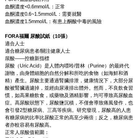
血酮濃度<0.6mmol/L：正常
血酮濃度0.6~1.5mmol/L：需要就醫
血酮濃度1.5mmol/L：有患上酮酸中毒的風險
FORA福爾 尿酸試紙（10張）
適合人士
適合糖尿病患者/關注健康人士
尿酸——控糖新指標
尿酸（Uric Acid）是人體内嘌呤/普林（Purine）的最終代
謝物，由身體細胞的自然分解和所吃的食物（如海鮮和酒
精）產生。尿酸主要通過腎臟排泄，健康情況下，大部分尿
酸被腎臟過濾掉，並經由尿液排出體外。然而，不良飲食習
慣，如高果糖飲食，或藥物及酒精影響，均可導致高尿酸血
症。高尿酸狀態下，尿酸鹽沉積，不僅會導致痛風發作，也
會引發2型糖尿病、三高等疾病。研究發現，尿酸高的人患
有糖尿病的比率比尿酸正常的高至少兩倍；反之，糖尿病患
者亦較容易有尿酸高。
正常人尿酸值範圍：