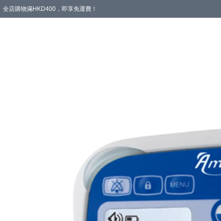
全店購物滿HKD400，即享免運費！
愛心專區
輪椅與助行
浴室輔助
飲食與營養
失禁護理