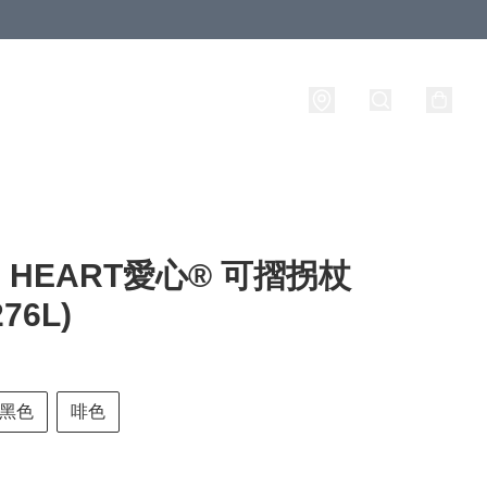
E HEART愛心® 可摺拐杖
276L)
黑色
啡色