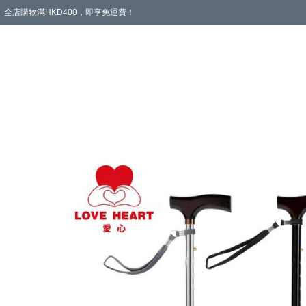
全店購物滿HKD400，即享免運費！
愛心專區
輪椅與助行
浴室輔助
飲食與營養
失禁護理