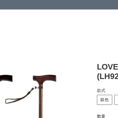
清潔與衞生
醫療器械
居家生活與醫護
運動與肌肉鍛鍊
LOV
(LH9
款式
銀色
數量