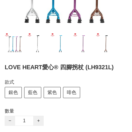
LOVE HEART愛心® 四腳拐杖 (LH9321L)
款式
銀色
藍色
紫色
啡色
數量
−
+