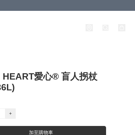
E HEART愛心® 盲人拐杖
36L)
+
加至購物車