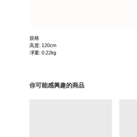
規格
高度: 120cm
凈重: 0.22kg
你可能感興趣的商品