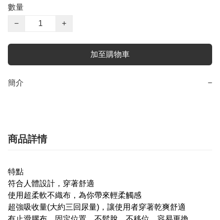
數量
−
+
加至購物車
簡介
−
商品詳情
特點
符合人體設計，穿著舒適
使用超柔軟不織布，為你帶來輕柔觸感
超強吸收量(大約三回尿量)，讓使用者穿著乾爽舒適
有止滑膠布，固定位置、不鬆脫、不移位、容易更換