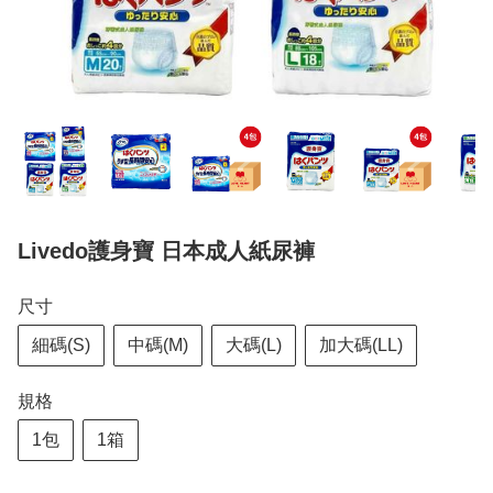
Livedo護身寶 日本成人紙尿褲
尺寸
細碼(S)
中碼(M)
大碼(L)
加大碼(LL)
規格
1包
1箱