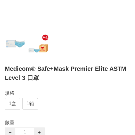
Medicom® Safe+Mask Premier Elite ASTM
Level 3 口罩
規格
1盒
1箱
數量
−
+