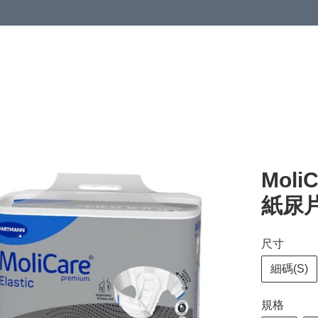
清潔與衞生
醫療器械
居家生活與醫護
運動與肌肉鍛鍊
Mol
紙尿片
尺寸
細碼(S)
規格