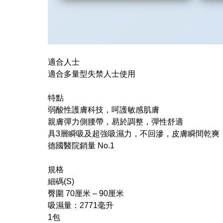
適合人士
適合多量型失禁人士​使用
特點
弱酸性護膚科技，呵護敏感肌膚
親膚彈力側腰帶，易於調整，彈性舒適
具3層瞬吸及超強吸濕力，不回滲，皮膚瞬間乾爽
德國醫院銷量 No.1
規格
細碼(S)
臀圍 70厘米 – 90厘米
吸濕量：2771毫升
1包