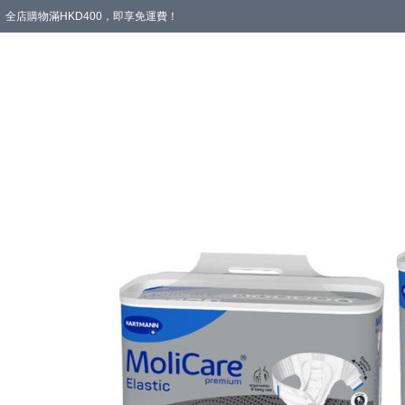
全店購物滿HKD400，即享免運費！
愛心專區
輪椅與助行
浴室輔助
飲食與營養
失禁護理