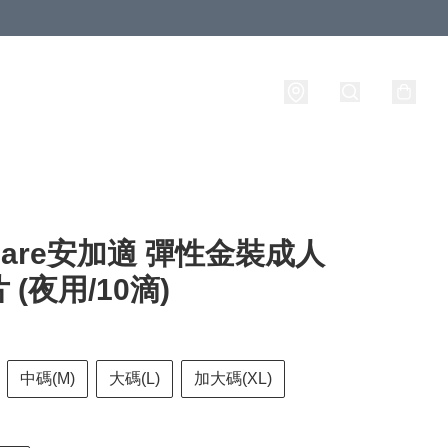
iCare安加適 彈性金裝成人
 (夜用/10滴)
中碼(M)
大碼(L)
加大碼(XL)