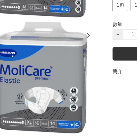
1包
數量
−
簡介