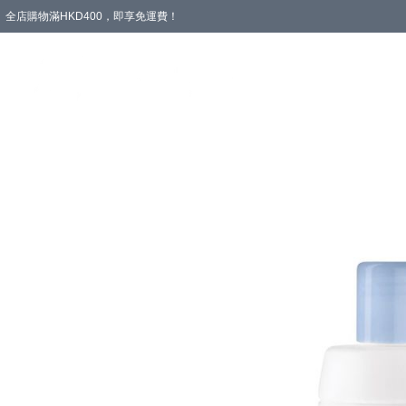
全店購物滿HKD400，即享免運費！
愛心專區
輪椅與助行
浴室輔助
飲食與營養
失禁護理