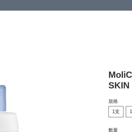
清潔與衞生
醫療器械
居家生活與醫護
運動與肌肉鍛鍊
Mol
SKIN 
規格
1支
數量