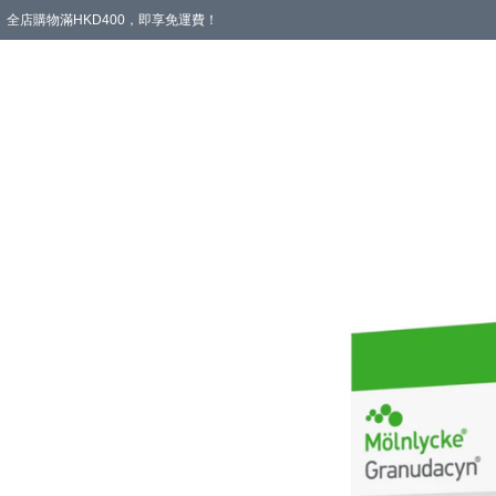
全店購物滿HKD400，即享免運費！
愛心專區
輪椅與助行
浴室輔助
飲食與營養
失禁護理