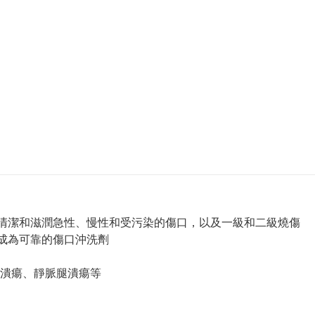
，用於清潔和滋潤急性、慢性和受污染的傷口，以及一級和二級燒傷
is成為可靠的傷口沖洗劑
潰瘍、靜脈腿潰瘍等