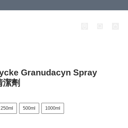
lycke Granudacyn Spray
清潔劑
250ml
500ml
1000ml