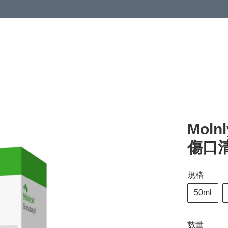
清潔與衞生
醫療器械
居家生活與醫護
運動與肌肉鍛鍊
Moln
傷口
規格
50ml
數量