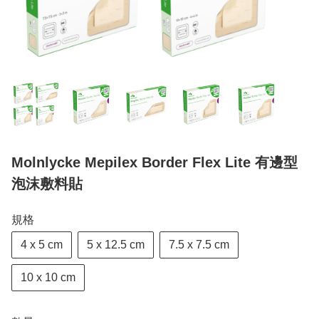
Molnlycke Mepilex Border Flex Lite 有邊型
泡沫敷料貼
規格
4 x 5 cm
5 x 12.5 cm
7.5 x 7.5 cm
10 x 10 cm