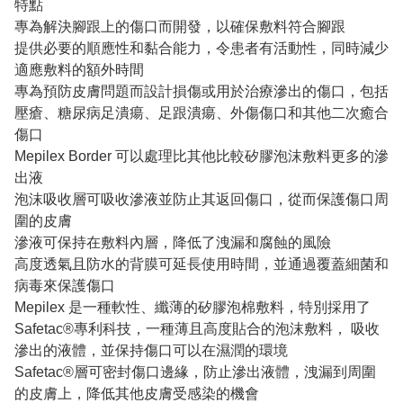
特點
專為解決腳跟上的傷口而開發，以確保敷料符合腳跟
提供必要的順應性和黏合能力，令患者有活動性，同時減少
適應敷料的額外時間
專為預防皮膚問題而設計損傷或用於治療滲出的傷口，包括
壓瘡、糖尿病足潰瘍、足跟潰瘍、外傷傷口和其他二次癒合
傷口
Mepilex Border 可以處理比其他比較矽膠泡沫敷料更多的滲
出液
泡沫吸收層可吸收滲液並防止其返回傷口，從而保護傷口周
圍的皮膚
滲液可保持在敷料內層，降低了洩漏和腐蝕的風險
高度透氣且防水的背膜可延長使用時間，並通過覆蓋細菌和
病毒來保護傷口
Mepilex 是一種軟性、纖薄的矽膠泡棉敷料，特別採用了
Safetac®專利科技，一種薄且高度貼合的泡沫敷料， 吸收
滲出的液體，並保持傷口可以在濕潤的環境
Safetac®層可密封傷口邊緣，防止滲出液體，洩漏到周圍
的皮膚上，降低其他皮膚受感染的機會