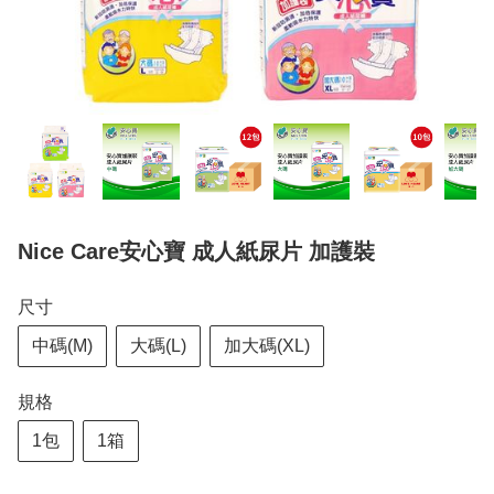
Nice Care安心寶 成人紙尿片 加護裝
尺寸
中碼(M)
大碼(L)
加大碼(XL)
規格
1包
1箱