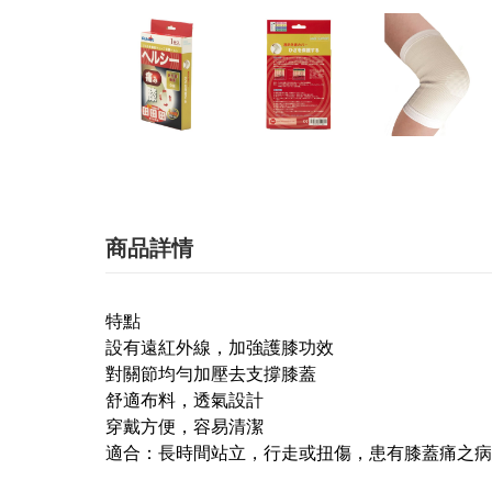
商品詳情
特點
設有遠紅外線，加強護膝功效️
對關節均勻加壓去支撐膝蓋
舒適布料，透氣設計
穿戴方便，容易清潔
適合：長時間站立，行走或扭傷，患有膝蓋痛之病