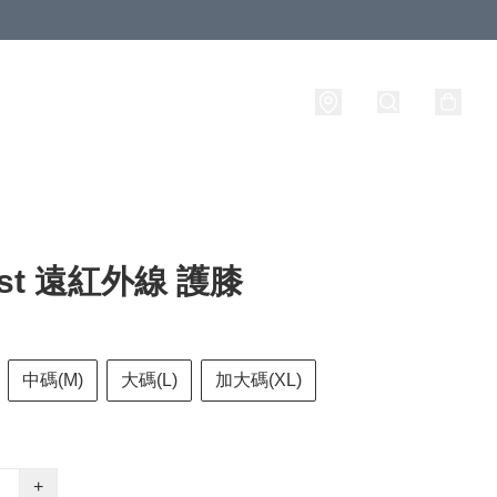
ust 遠紅外線 護膝
中碼(M)
大碼(L)
加大碼(XL)
+