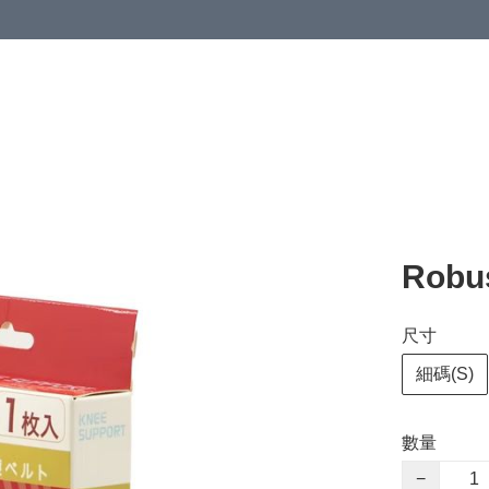
清潔與衞生
醫療器械
居家生活與醫護
運動與肌肉鍛鍊
Rob
尺寸
細碼(S)
數量
−