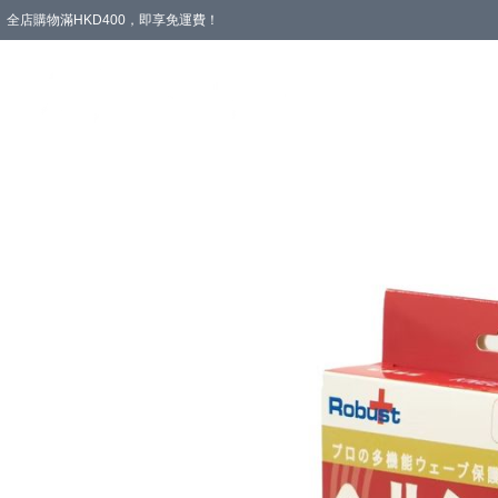
全店購物滿HKD400，即享免運費！
愛心專區
輪椅與助行
浴室輔助
飲食與營養
失禁護理