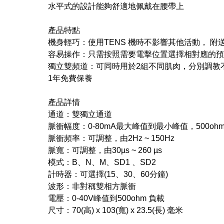
水平式的設計能夠舒適地佩戴在腰帶上
產品特點
機身輕巧：使用TENS 機時不影響其他活動， 
容易操作：只需按照需要電擊位置選擇相對應的預
獨立雙頻道：可同時用於2組不同肌肉，分別調教
1年免費保養
產品詳情
通道：雙獨立通道
脈衝幅度：0-80mA最大峰值到最小峰值，500oh
脈衝頻率：可調整，由2Hz ~ 150Hz
脈寬：可調整，由30µs ~ 260 µs
模式：B、N、M、SD1 、SD2
計時器：可選擇(15、30、60分鐘)
波形：非對稱雙相方脈衝
電壓：0-40V峰值到500ohm 負載
尺寸：70(高) x 103(寬) x 23.5(長) 毫米