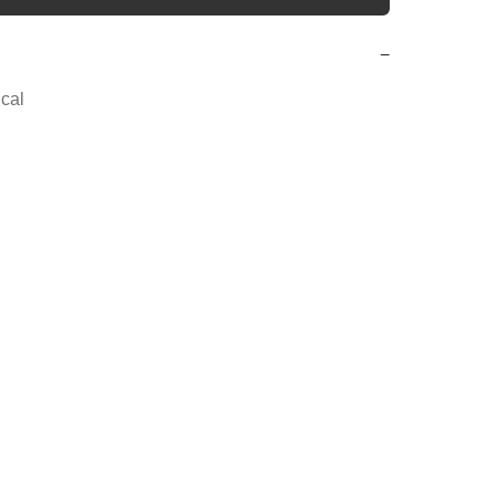
−
cal