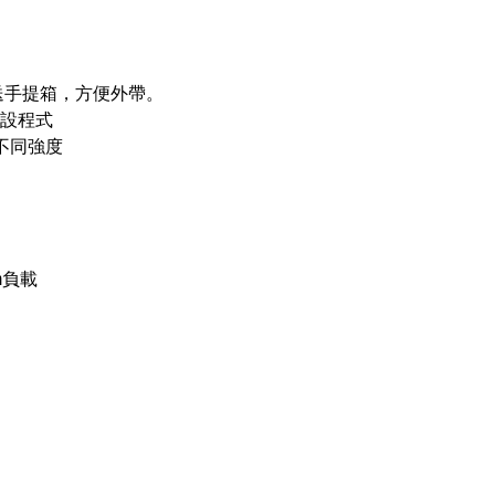
附送手提箱，方便外帶。
設程式
不同強度
m負載