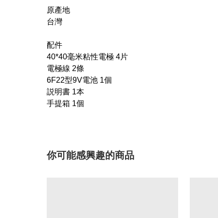
原產地
台灣
配件
40*40毫米粘性電極 4片
電極線 2條
6F22型9V電池 1個
説明書 1本
手提箱 1個
你可能感興趣的商品