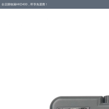
全店購物滿HKD400，即享免運費！
愛心專區
輪椅與助行
浴室輔助
飲食與營養
失禁護理