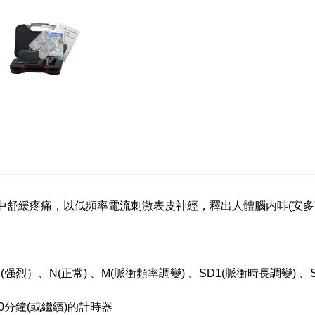
理治療中舒緩疼痛，以低頻率電流刺激表皮神經，釋出人體腦内啡(安
烈）、N(正常) 、M(脈衝頻率調變) 、SD1(脈衝時長調變) 、
0分鐘(或繼續)的計時器