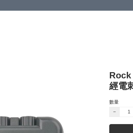
清潔與衞生
醫療器械
居家生活與醫護
運動與肌肉鍛鍊
Rock
經電刺
數量
−