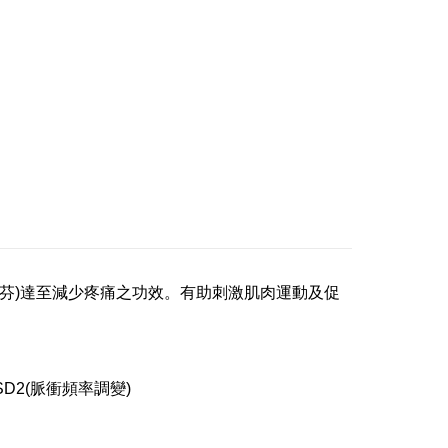
多芬)達至減少疼痛之功效。有助刺激肌肉運動及促
SD2(脈衝頻率調變)