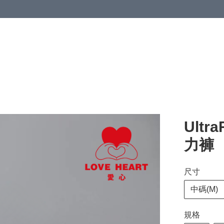
清潔與衞生
醫療器械
居家生活與醫護
運動與肌肉鍛鍊
Ult
力褲
尺寸
中碼(M)
規格