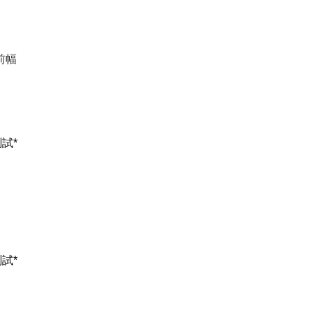
前幅
試*
試*