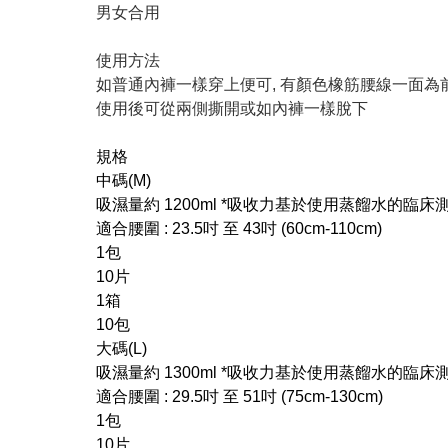
男女合用
使用方法
如普通內褲一樣穿上便可, 有顏色橡筋腰線一面為
使用後可從兩側撕開或如內褲一樣脫下
規格
中碼(M)
吸濕量約 1200ml *吸收力基於使用蒸餾水的臨床測
適合腰圍 : 23.5吋 至 43吋 (60cm-110cm)
1包
10片
1箱
10包
大碼(L)
吸濕量約 1300ml *吸收力基於使用蒸餾水的臨床測
適合腰圍 : 29.5吋 至 51吋 (75cm-130cm)
1包
10片