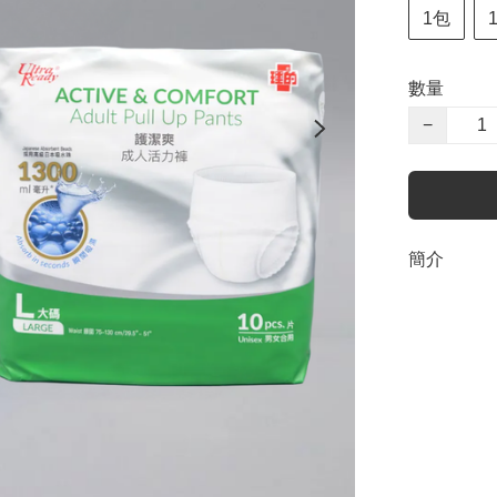
1包
數量
−
簡介