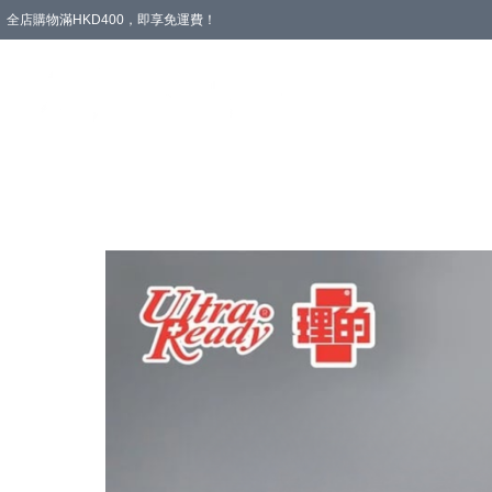
全店購物滿HKD400，即享免運費！
愛心專區
輪椅與助行
浴室輔助
飲食與營養
失禁護理