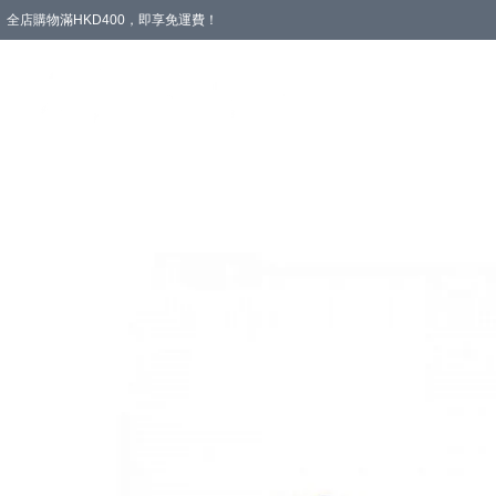
全店購物滿HKD400，即享免運費！
愛心專區
輪椅與助行
浴室輔助
飲食與營養
失禁護理