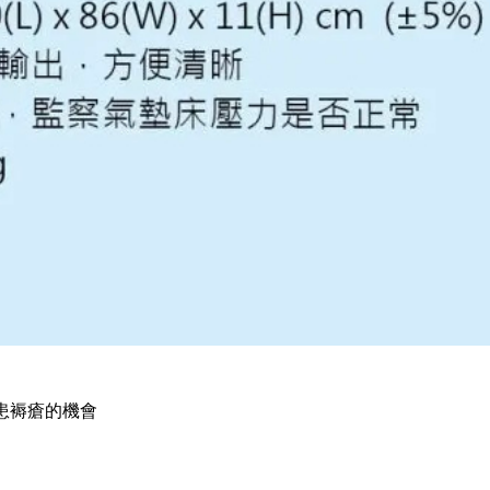
患褥瘡的機會