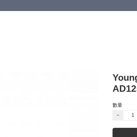
清潔與衞生
醫療器械
居家生活與醫護
運動與肌肉鍛鍊
You
AD1
數量
−