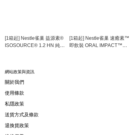
[1箱起] Nestle雀巢 益源素®
[1箱起] Nestle雀巢 速癒素™
ISOSOURCE® 1.2 HN 純素
即飲裝 ORAL IMPACT™
Vegan (口服或管飼營養飲
Ready-To-Drink 清淡果味
品)
(減糖配方) (癌症治療專用營
養飲品)
網站政策與資訊
關於我們
使用條款
私隱政策
送貨方式及條款
退換貨政策