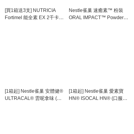
[買1箱送3支] NUTRICIA
Nestle雀巢 速癒素™ 粉裝
Fortimel 能全素 EX 2千卡
ORAL IMPACT™ Powder
Protein 2kcal
(癌症治療專用營養飲品)
[1箱起] Nestle雀巢 安體健®
[1箱起] Nestle雀巢 愛素寶
ULTRACAL® 雲呢拿味 (口
HN® ISOCAL HN® (口服或
服或管飼營養飲品)
管飼營養飲品)