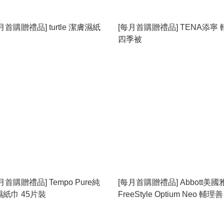
月首購贈禮品] turtle 潔膚濕紙
[每月首購贈禮品] TENA添寧 
四季被
月首購贈禮品] Tempo Pure純
[每月首購贈禮品] Abbott美國
濕紙巾 45片裝
FreeStyle Optium Neo 輔理
佳型至新 血糖機