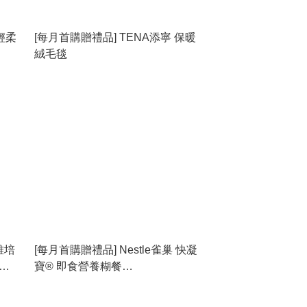
輕柔
[每月首購贈禮品] TENA添寧 保暖
絨毛毯
雅培
[每月首購贈禮品] Nestle雀巢 快凝
善越
寶® 即食營養糊餐
THICKENUP® Instant Puree
(70gx2包)