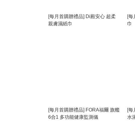
[每月首購贈禮品] Di殿安心 超柔
[每
親膚濕紙巾
巾
[每月首購贈禮品] FORA福爾 旗艦
[每
6合1 多功能健康監測儀
水