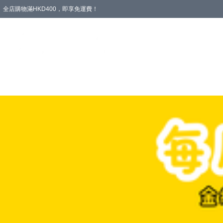
全店購物滿HKD400，即享免運費！
愛心專區
輪椅與助行
浴室輔助
飲食與營養
失禁護理