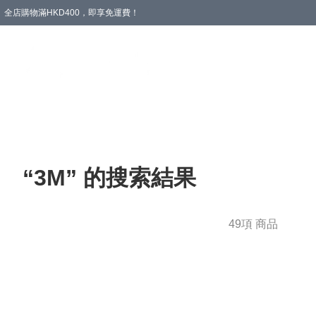
全店購物滿HKD400，即享免運費！
愛心專區
輪椅與助行
浴室輔助
飲食與營養
失禁護理
“3M” 的搜索結果
49項 商品