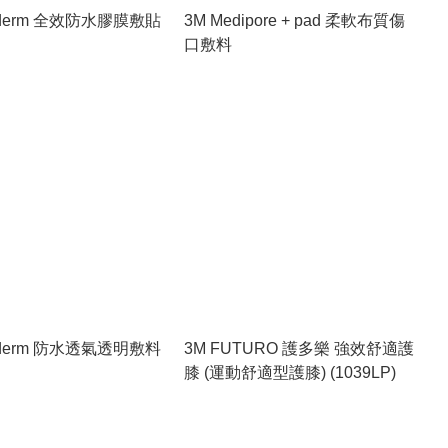
gaderm 全效防水膠膜敷貼
3M Medipore + pad 柔軟布質傷
口敷料
gaderm 防水透氣透明敷料
3M FUTURO 護多樂 強效舒適護
膝 (運動舒適型護膝) (1039LP)