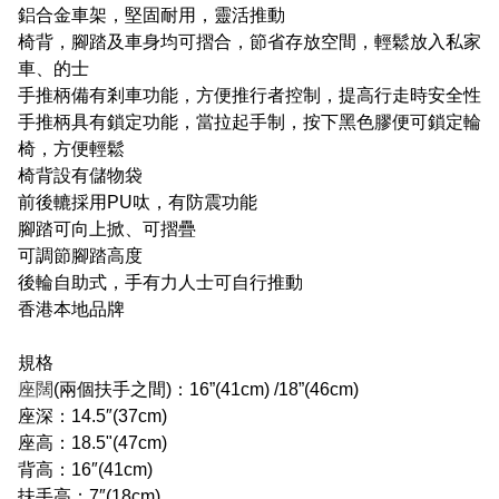
鋁合金車架，堅固耐用，靈活推動
椅背，腳踏及車身均可摺合，節省存放空間，輕鬆放入私家
車、的士
手推柄備有剎車功能，方便推行者控制，提高行走時安全性
手推柄具有鎖定功能，當拉起手制，按下黑色膠便可鎖定輪
椅，方便輕鬆
椅背設有儲物袋
前後轆採用PU呔，有防震功能
腳踏可向上掀、可摺疊
可調節腳踏高度
後輪自助式，手有力人士可自行推動
香港本地品牌
規格
座闊
(兩個扶手之間)：16”(41cm) /18”(46cm)
座深：14.5″(37cm)
座高：18.5"(47cm)
背高：16″(41cm)
扶手高：7″(18cm)