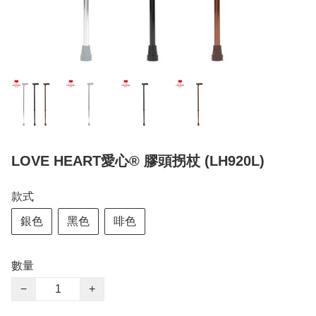
LOVE HEART愛心® 膠頭拐杖 (LH920L)
款式
銀色
黑色
啡色
數量
−
+